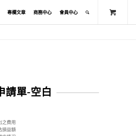
專欄文章
商務中心
會員中心
申請單-空白
出之費用
估損益額