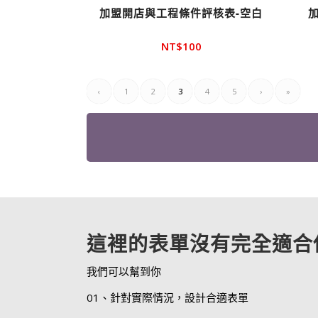
加盟開店與工程條件評核表-空白
NT$
100
‹
1
2
3
4
5
›
»
這裡的表單沒有完全適合
我們可以幫到你
01、針對實際情況，設計合適表單