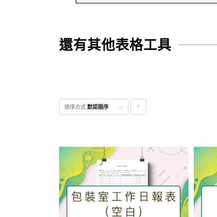
還有其他表格工具
排序方式
默認順序
點
擊升
序顯
示產
品