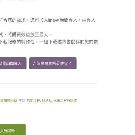
符合您的需求，您可加入line@詢問專人，由專人
方式，將購買效益放至最大。
供下載服務的特殊性，一經下載檔將會儲存於您的電
點我詢問專人
怎麼買表格最便宜？
打造加盟連鎖
標籤:
加盟流程
,
找地點
,
水電工程與驗收
入購物車