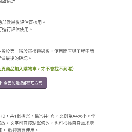
開店情況
總部做最後評估審核用。
行進行評估使用。
件皆於第一階段審核通過後，使用開店與工程申請
等做最後的確認。
此頁商品加入購物車，才不會找不到喔）
全套加盟總部管理方案
17KB，共1個檔案，檔案共1頁，比例為A4大小。作
修改，文字可直接點擊修改，也可根據自身需求增
印， 歡迎購買使用。