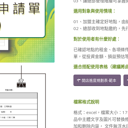
03、讓總部管理階層可掌握
適用對象與使用情境：
01、加盟主確定好地點，由
02、總部收到地點邀約，先
對於使用者有什麼好處：
已確認地點的租金、各項條
單，從投資金額、損益預估
適合搭配使用表格（建議將
開店進度規劃表-範本
檔案格式說明
格式：excel，檔案大小：
品中主體文字及圖片可替換
加和删除内容， 文件無浮水