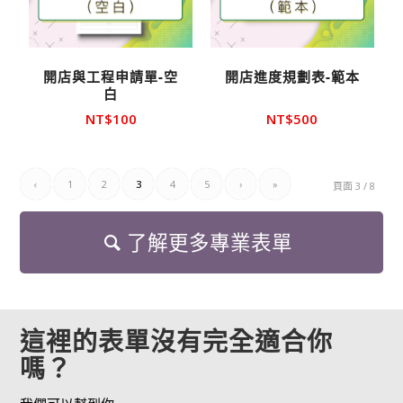
開店與工程申請單-空
開店進度規劃表-範本
白
NT$
100
NT$
500
‹
1
2
3
4
5
›
»
頁面 3 / 8
了解更多專業表單
這裡的表單沒有完全適合你
嗎？