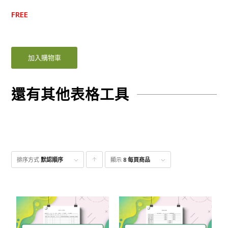
FREE
加入購物車
還有其他表格工具
排序方式
默認順序
顯示
點
8 每頁商品
擊升
序顯
示產
品