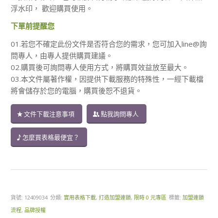
浮水印， 歡迎購買使用。
下單前提醒您
01.若您不確定此份文件是否符合您的需求，您可加入line@詢
問專人，由專人提供購買建議。
02.購買後可詢問專人使用方式，將購買效益放至最大。
03.本文件屬著作權，因提供下載服務的特殊性，一經下載檔
將會儲存於您的電腦，購買後恕不退貨。
文件下載注意事項
點我詢問專人
怎麼買表格最便宜？
貨號:
12409034
分類:
實用表格下載
,
打造加盟連鎖
,
限時 0 元專區
標籤:
加盟連鎖
流程
,
品牌授權