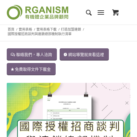
首頁
/
實用表格
/
實用表格下載
/
打造加盟連鎖
/
國際授權招商談判與連鎖總部機制執行清單
聯絡我們，專人洽詢
網站導覽就來看這裡
免費取得文件下載金