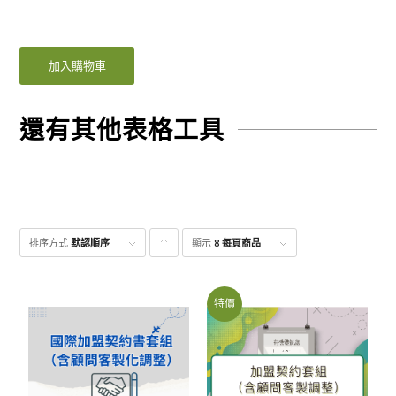
加入購物車
還有其他表格工具
排序方式
默認順序
顯示
點
8 每頁商品
擊升
序顯
特價
示產
品