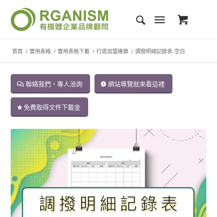
首頁
/
實用表格
/
實用表格下載
/
打造加盟連鎖
/
調撥明細記錄表-空白
聯絡我們，專人洽詢
網站導覽就來看這裡
免費取得文件下載金