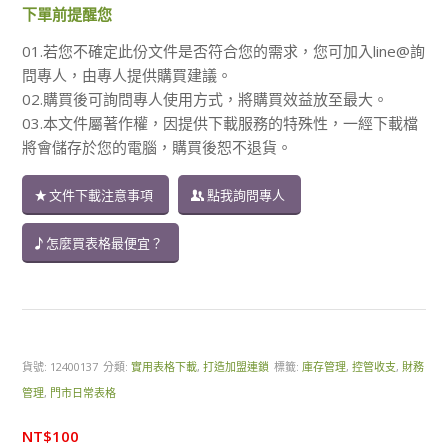
下單前提醒您
01.若您不確定此份文件是否符合您的需求，您可加入line@詢
問專人，由專人提供購買建議。
02.購買後可詢問專人使用方式，將購買效益放至最大。
03.本文件屬著作權，因提供下載服務的特殊性，一經下載檔
將會儲存於您的電腦，購買後恕不退貨。
文件下載注意事項
點我詢問專人
怎麼買表格最便宜？
貨號:
12400137
分類:
實用表格下載
,
打造加盟連鎖
標籤:
庫存管理
,
控管收支
,
財務
管理
,
門市日常表格
NT$
100