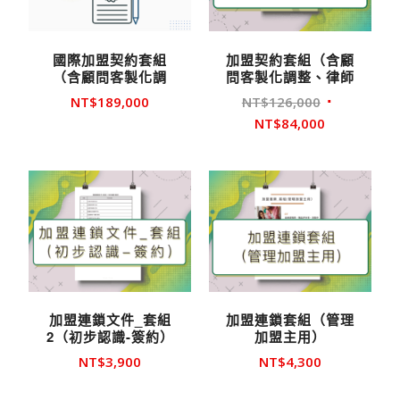
國際加盟契約套組
加盟契約套組（含顧
（含顧問客製化調
問客製化調整、律師
整、律師審約）
審約）
原
NT$
189,000
NT$
126,000
始
目
NT$
84,000
價
前
格：
價
NT$126,00
格：
NT$84,000
加盟連鎖文件_套組
加盟連鎖套組（管理
2（初步認識-簽約）
加盟主用）
NT$
3,900
NT$
4,300