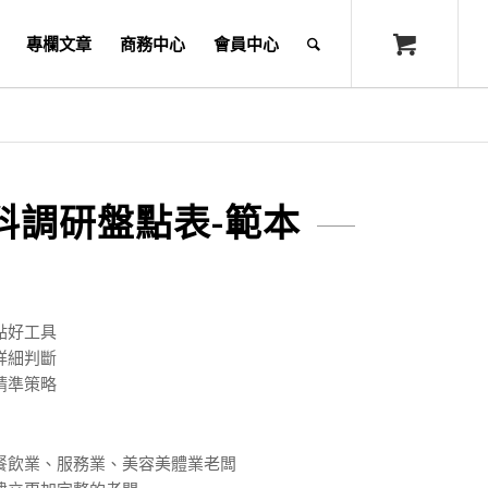
專欄文章
商務中心
會員中心
料調研盤點表-範本
點好工具
詳細判斷
精準策略
餐飲業、服務業、美容美體業老闆