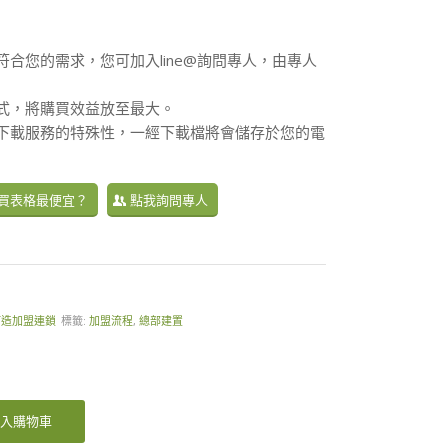
符合您的需求，您可加入line@詢問專人，由專人
方式，將購買效益放至最大。
供下載服務的特殊性，一經下載檔將會儲存於您的電
買表格最便宜？
點我詢問專人
打造加盟連鎖
標籤:
加盟流程
,
總部建置
入購物車