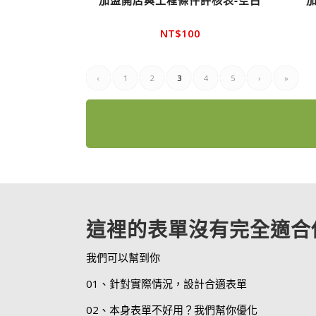
加盟開店與工程條件評核表-空白
NT$
100
‹
1
2
3
4
5
›
»
這裡的表單沒有完全適合
我們可以幫到你
01、針對實際情況，設計合適表單
02、本身表單不好用？我們幫你優化