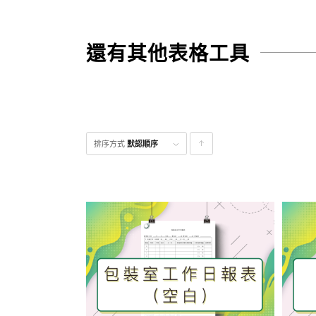
還有其他表格工具
排序方式
默認順序
點
擊升
序顯
示產
品