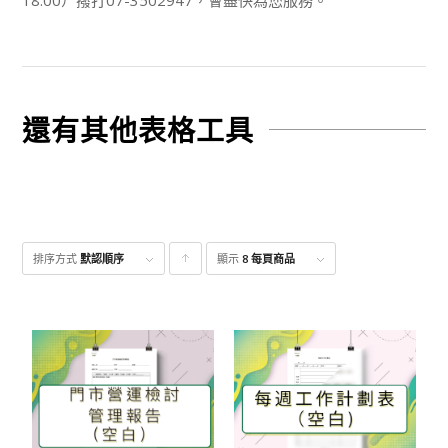
還有其他表格工具
排序方式
默認順序
顯示
點
8 每頁商品
擊升
序顯
示產
品