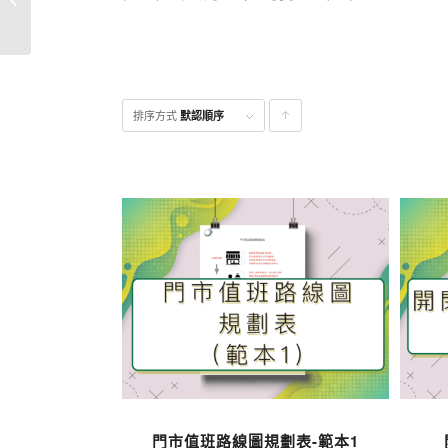
排序方式
默認順序
點
擊升
序顯
示產
品
門市值班路線圖規劃表-範本1