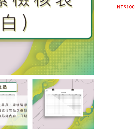
NT$
100