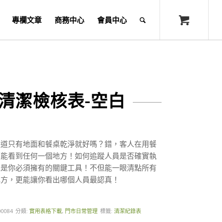
專欄文章
商務中心
會員中心
清潔檢核表-空白
難道只有地面和餐桌乾淨就好嗎？錯，客人在用餐
可能看到任何一個地方！如何追蹤人員是否確實執
表是你必須擁有的關鍵工具！不但能一眼清點所有
地方，更能讓你看出哪個人員最認真！
00084
分類:
實用表格下載
,
門市日常管理
標籤:
清潔紀錄表