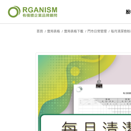
股
首頁
/
實用表格
/
實用表格下載
/
門市日常管理
/
每月清潔檢核