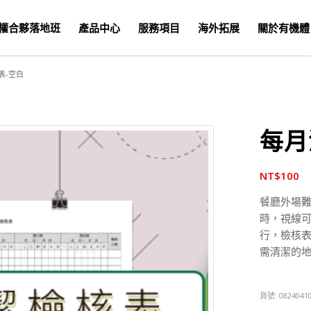
權合夥落地班
產品中心
服務項目
海外拓展
關於有機體
表-空白
每月
NT$
100
餐廳外場
時，視線
行，檢核
需清潔的
貨號:
0824041