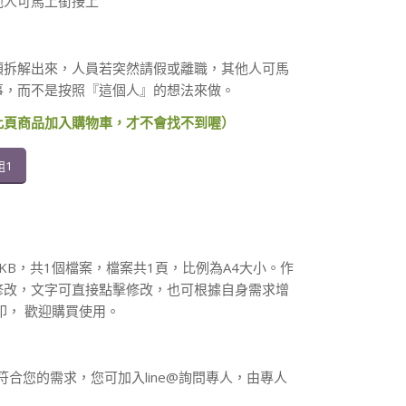
他人可馬上銜接上
項拆解出來，人員若突然請假或離職，其他人可馬
事，而不是按照『這個人』的想法來做。
此頁商品加入購物車，才不會找不到喔）
組1
0KB，共1個檔案，檔案共1頁，比例為A4大小。作
修改，文字可直接點擊修改，也可根據自身需求增
印， 歡迎購買使用。
符合您的需求，您可加入line@詢問專人，由專人