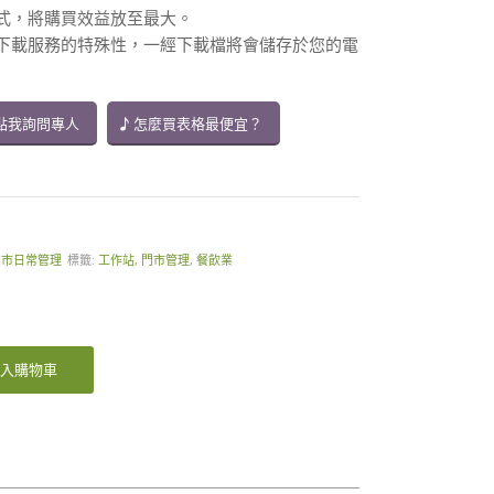
方式，將購買效益放至最大。
供下載服務的特殊性，一經下載檔將會儲存於您的電
點我詢問專人
怎麼買表格最便宜？
門市日常管理
標籤:
工作站
,
門市管理
,
餐飲業
入購物車