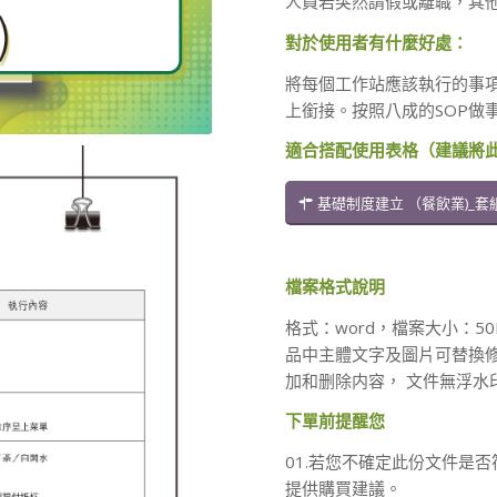
人員若突然請假或離職，其
對於使用者有什麼好處：
將每個工作站應該執行的事
上銜接。按照八成的SOP做
適合搭配使用表格（建議將
基礎制度建立 （餐飲業)_套
檔案格式說明
格式：word，檔案大小：5
品中主體文字及圖片可替換
加和删除内容， 文件無浮水
下單前提醒您
01.若您不確定此份文件是否
提供購買建議。