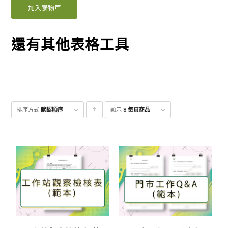
加入購物車
還有其他表格工具
排序方式
默認順序
顯示
點
8 每頁商品
擊升
序顯
示產
品