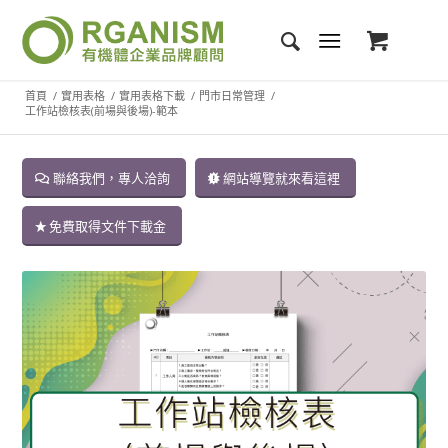
首頁
/
實用表格
/
實用表格下載
/
門市日常管理
/
工作站檢核表(前場與後場)-範本
聯絡我們，專人洽詢
網站導覽就來看這裡
免費取得文件下載金