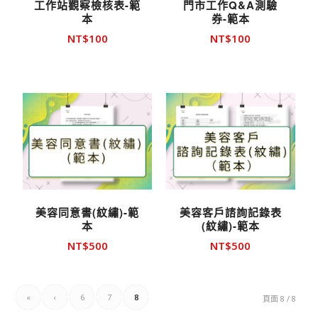
工作站觀察檢核表-範
門市工作Q&A測驗
本
券-範本
NT$
100
NT$
100
美容同意書(紋繡)-範
美容客戶諮詢記錄表
本
(紋繡)-範本
NT$
500
NT$
500
«
‹
6
7
8
頁面 8 / 8