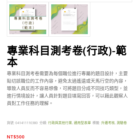
專業科目測考卷(行政)-範
本
專業科目測考卷需要為每個職位進行專屬的題目設計，主要
貼切該職位的工作內容，避免太過遙遠或天馬行空的內容，
導致人員反而不容易想像，可將題目分成不同技巧類型，並
進行情境設計，讓人員針對題目填寫回答，可以藉此觀察人
員對工作任務的理解。
貨號:
041411110380
分類:
行政與其他行業
,
通用型表單
標籤:
升遷考核
,
測驗卷
NT$
500