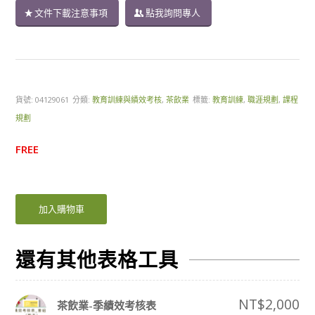
文件下載注意事項
點我詢問專人
貨號:
04129061
分類:
教育訓練與績效考核
,
茶飲業
標籤:
教育訓練
,
職涯規劃
,
課程
規劃
FREE
加入購物車
還有其他表格工具
NT$
2,000
茶飲業-季績效考核表