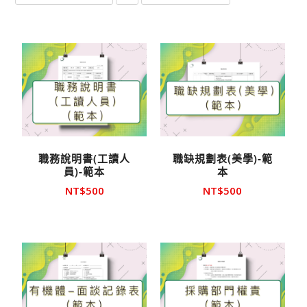
擊升
序顯
示產
品
職務說明書(工讀人
職缺規劃表(美學)-範
員)-範本
本
NT$
500
NT$
500