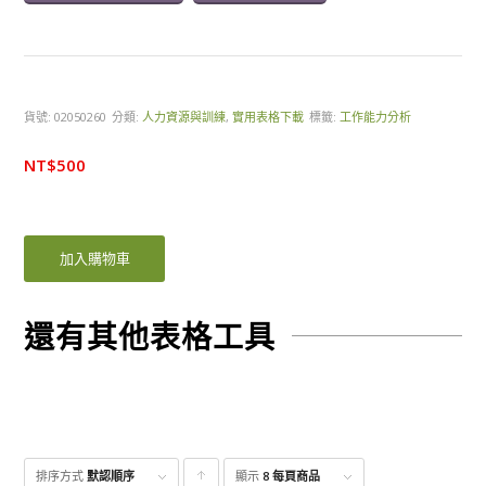
貨號:
02050260
分類:
人力資源與訓練
,
實用表格下載
標籤:
工作能力分析
NT$
500
加入購物車
還有其他表格工具
排序方式
默認順序
顯示
點
8 每頁商品