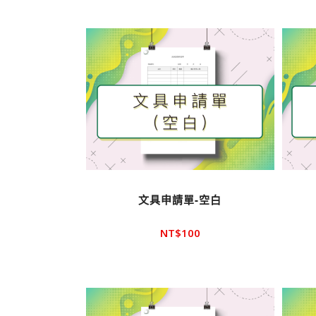
序顯
示產
品
文具申請單-空白
NT$
100