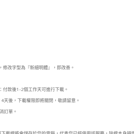
，修改字型為『新細明體』，即改善。
：付款後1-2個工作天可進行下載。
14天後，下載權限即將關閉，敬請留意。
取消訂單。
經下載檔將會儲存於您的電腦，代表您已經使用該服務，除檔本身損