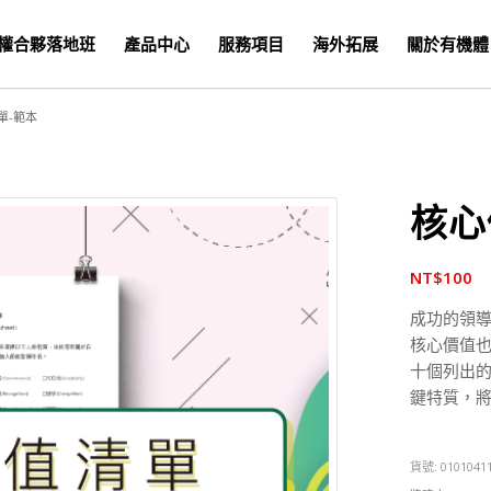
權合夥落地班
產品中心
服務項目
海外拓展
關於有機體
單-範本
核心
NT$
100
成功的領
核心價值
十個列出
鍵特質，
貨號:
0101041