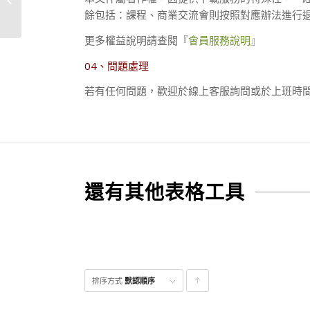
程-範本
餘包括：課程、商業交流會則按照對應辦法進行
更多權益說明請查閱『
會員服務說明
』
04、問題處理
若有任何問題，歡迎於線上客服詢問或於上班時間（09:
還有其他表格工具
排序方式
默認順序
點
擊升