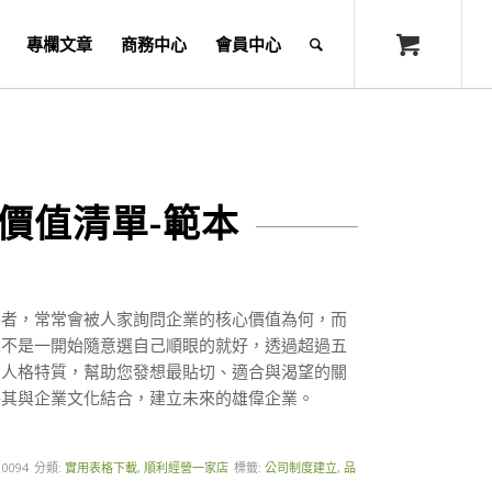
專欄文章
商務中心
會員中心
價值清單-範本
導者，常常會被人家詢問企業的核心價值為何，而
也不是一開始隨意選自己順眼的就好，透過超過五
的人格特質，幫助您發想最貼切、適合與渴望的關
將其與企業文化結合，建立未來的雄偉企業。
10094
分類:
實用表格下載
,
順利經營一家店
標籤:
公司制度建立
,
品