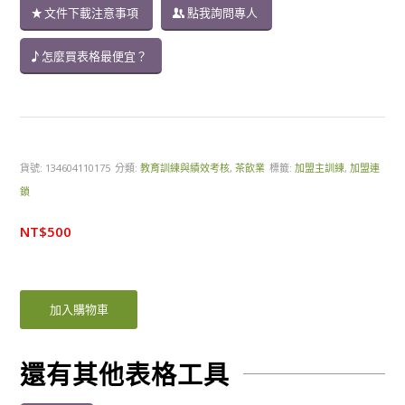
文件下載注意事項
點我詢問專人
怎麼買表格最便宜？
貨號:
134604110175
分類:
教育訓練與績效考核
,
茶飲業
標籤:
加盟主訓練
,
加盟連
鎖
NT$
500
加入購物車
還有其他表格工具