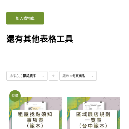
加入購物車
還有其他表格工具
排序方式
默認順序
顯示
點
8 每頁商品
擊升
序顯
特價
示產
品