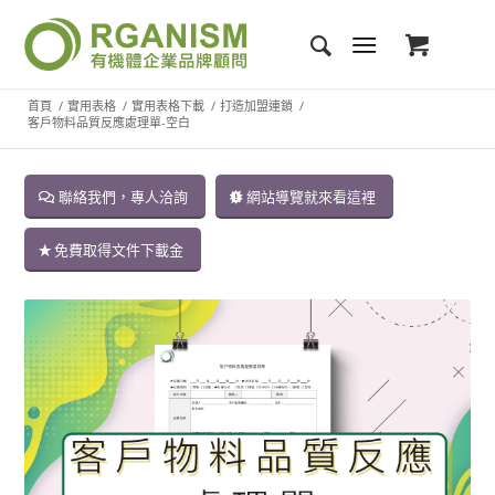
首頁
/
實用表格
/
實用表格下載
/
打造加盟連鎖
/
客戶物料品質反應處理單-空白
聯絡我們，專人洽詢
網站導覽就來看這裡
免費取得文件下載金