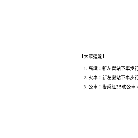
【大眾運輸】
高鐵：新左營站下車步
火車：新左營站下車步
公車：搭乘紅35號公車