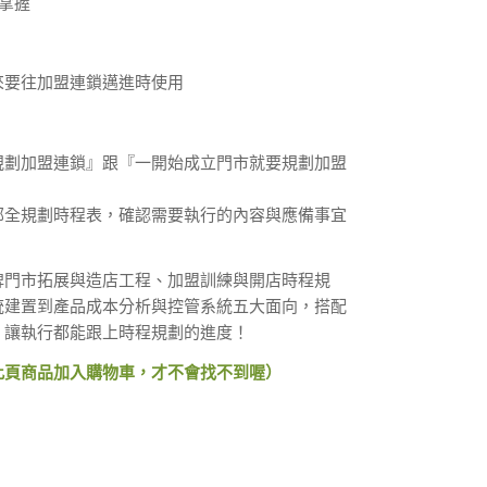
細掌握
來要往加盟連鎖邁進時使用
規劃加盟連鎖』跟『一開始成立門市就要規劃加盟
部全規劃時程表，確認需要執行的內容與應備事宜
牌門市拓展與造店工程、加盟訓練與開店時程規
統建置到產品成本分析與控管系統五大面向，搭配
，讓執行都能跟上時程規劃的進度！
此頁商品加入購物車，才不會找不到喔）