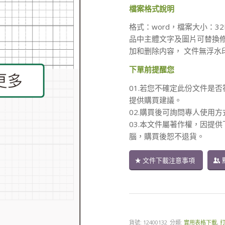
檔案格式說明
格式：word，檔案大小：3
品中主體文字及圖片可替換
加和删除内容， 文件無浮水
下單前提醒您
01.若您不確定此份文件是否
提供購買建議。
02.購買後可詢問專人使用
03.本文件屬著作權，因提
腦，購買後恕不退貨。
文件下載注意事項
貨號:
12400132
分類:
實用表格下載
,