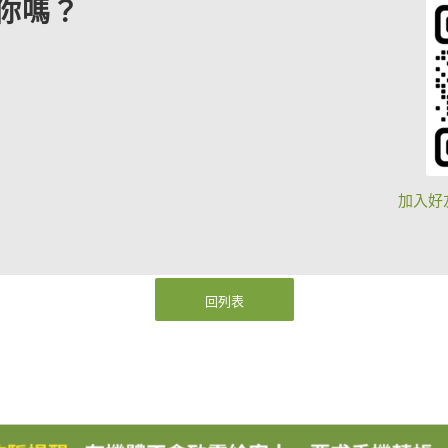
你嗎？
加入好
回列表