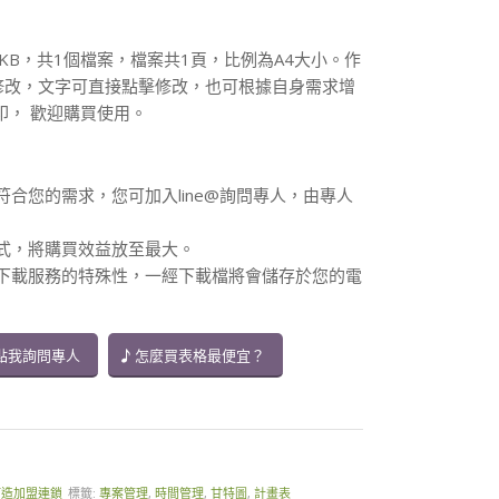
2KB，共1個檔案，檔案共1頁，比例為A4大小。作
修改，文字可直接點擊修改，也可根據自身需求增
印， 歡迎購買使用。
符合您的需求，您可加入line@詢問專人，由專人
方式，將購買效益放至最大。
供下載服務的特殊性，一經下載檔將會儲存於您的電
點我詢問專人
怎麼買表格最便宜？
打造加盟連鎖
標籤:
專案管理
,
時間管理
,
甘特圖
,
計畫表