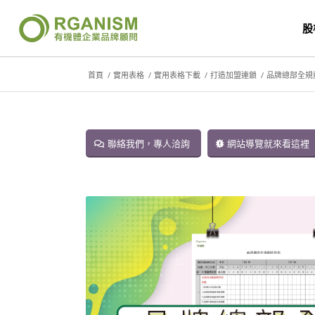
股
首頁
/
實用表格
/
實用表格下載
/
打造加盟連鎖
/
品牌總部全規
聯絡我們，專人洽詢
網站導覽就來看這裡