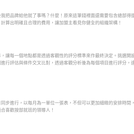
後我把品牌給他就了事嗎？什麼！原來這筆錢裡面還需要包含總部得
，計算出明確且合理的費用，讓加盟主看見你健全的組織架構！
準，讓每一個地點都是透過客觀性的評分標準來作最終決定。挑選開
圈進行評估與條件交叉比對，透過客觀分析後為每個項目進行評分，
目同步進行，以每月為一單位一張表，不但可以更加細緻的安排時間
適合喜歡按部就班的領導人！