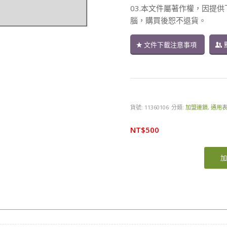
03.本文件屬著作權，因提
腦，購買後恕不退貨。
文件下載注意事項
貨號:
11360106
分類:
加盟連鎖
,
通用
NT$
500
加