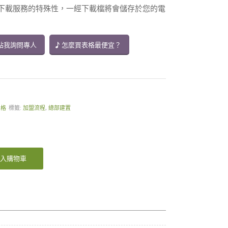
供下載服務的特殊性，一經下載檔將會儲存於您的電
點我詢問專人
怎麼買表格最便宜？
表格
標籤:
加盟流程
,
總部建置
入購物車