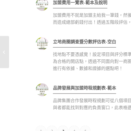
加盟費用一覽表-範本及說明
加盟費用不就是加盟主給我一筆錢，然
而造成總部虧錢付出！透過五階段評估
立地商圈調查暨分數評估表-空白
開店簽約後執行流程說
找地點不要憑感覺！設定項目與評分標
明單-範本
為合格的開店點，透過不同面向對一商
進行有依據、數據和證據的選點吧！
品牌發展與加盟時程規劃表-範本
品牌集團合作發展時程規劃可從八個項
與者都能找到對應的負責窗口，此表格
1
2
3
4
5