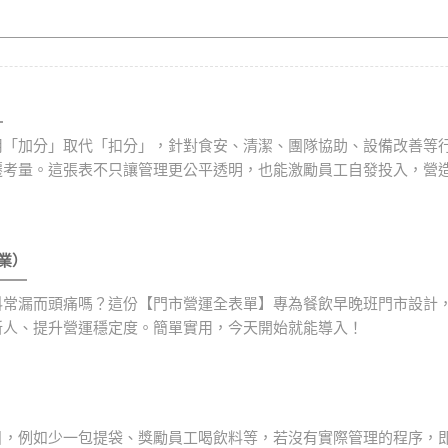
）
用「加分」取代「扣分」，針對食安、清潔、團隊協助、設備改善等
遷考量。這張表不只讓管理更公平透明，也能激勵員工自發投入，營
飲業）
料常漏而頭痛嗎？這份【門市營運全表單】專為餐飲早晚班門市設計
新人、提升營運穩定度。簡單實用，今天開始就能導入！
目，例如少一包提袋、獎勵員工喝飲料等，若沒有實際管理的程序，