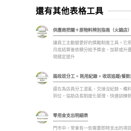
還有其他表格工具
供應商把關＋原物料辨別指南（火鍋店
讓員工主動變更好的獎勵制度工具。它
月底結算後依積分給予獎金、加薪或升
現穩定提升
兩段班分工 × 耗用紀錄 × 收班追蹤(餐
還在為店員分工混亂、交接沒紀錄、備
到位，協助店長制度化管理、快速訓練
零用金支出明細表
門市中，常會有一些需要即時支出的項