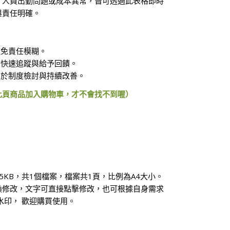
、人員出勤問題或成本異常，皆可透過此表格即時
與責任明確。
避免責任模糊。
，快速追蹤與給予回饋。
利於制度檢討與持續改善。
此頁商品加入購物車，才不會找不到喔）
55KB，共1個檔案，檔案共1頁，比例為A4大小。
換修改，文字可直接點擊修改，也可根據自身需求
水印， 歡迎購買使用。