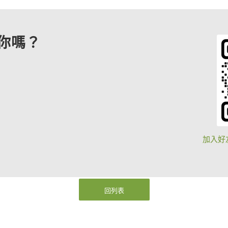
你嗎？
加入好
回列表