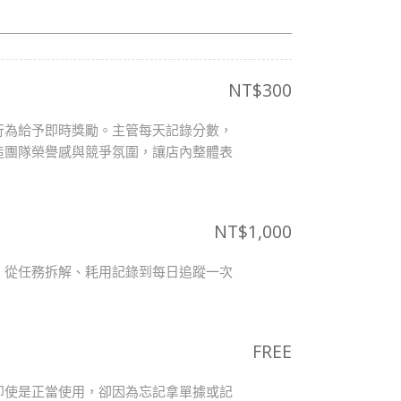
NT$
300
行為給予即時獎勵。主管每天記錄分數，
造團隊榮譽感與競爭氛圍，讓店內整體表
NT$
1,000
，從任務拆解、耗用記錄到每日追蹤一次
FREE
即使是正當使用，卻因為忘記拿單據或記