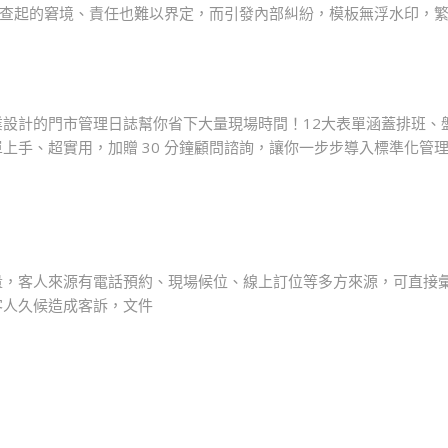
稽查起的窘境、責任也難以界定，而引發內部糾紛，模板無浮水印，
設計的門市管理日誌幫你省下大量現場時間！12大表單涵蓋排班、
上手、超實用，加贈 30 分鐘顧問諮詢，讓你一步步導入標準化管
量，客人來源有電話預約、現場候位、線上訂位等多方來源，可直接
客人久候造成客訴，文件