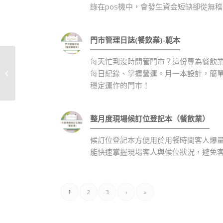
錄在pos機中，會發生資金短缺卻從無
門市管理日誌(餐飲業)-範本
每天忙到沒時間管門市？這份專為餐飲業
體驗消費記錄表-空白
每日紀錄、掌握營運。月一本設計，簡單
穩定運作的門市！
整月度現場候訂位登記本（餐飲業）
候訂位登記本方便用於用餐時間客人爆
能快速掌握現場客人與候位狀況，避免
1
2
3
›
»