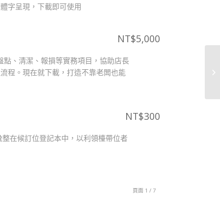
繁體字呈現，下載即可使用
NT$
5,000
盤點、清潔、報損等實務項目，協助店長
理流程。現在就下載，打造不靠老闆也能
NT$
300
彙整在候訂位登記本中，以利領檯帶位者
頁面 1 / 7