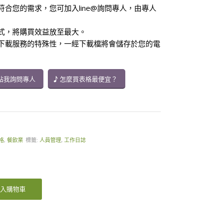
符合您的需求，您可加入line@詢問專人，由專人
方式，將購買效益放至最大。
供下載服務的特殊性，一經下載檔將會儲存於您的電
點我詢問專人
怎麼買表格最便宜？
格
,
餐飲業
標籤:
人員管理
,
工作日誌
入購物車