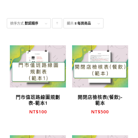
排序方式
默認順序
顯示
點
8 每頁商品
擊升
序顯
示產
品
門市值班路線圖規劃
開閉店檢核表(餐飲)-
表-範本1
範本
NT$
100
NT$
500