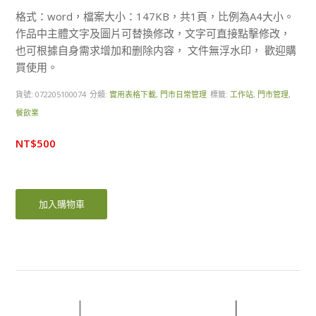
格式：word，檔案大小：147KB，共1頁，比例為A4大小。
作品中主體文字及圖片可替換修改，文字可直接點擊修改，
也可根據自身需求增加和删除内容， 文件無浮水印， 歡迎購
買使用。
貨號:
072205100074
分類:
實用表格下載
,
門市日常管理
標籤:
工作站
,
門市管理
,
餐飲業
NT$
500
加入購物車