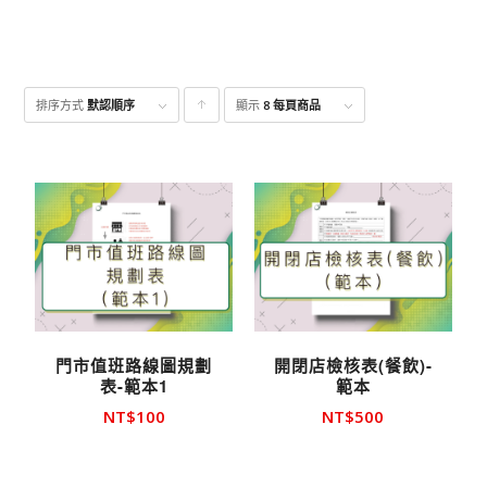
排序方式
默認順序
顯示
點
8 每頁商品
擊升
序顯
示產
品
門市值班路線圖規劃
開閉店檢核表(餐飲)-
表-範本1
範本
NT$
100
NT$
500