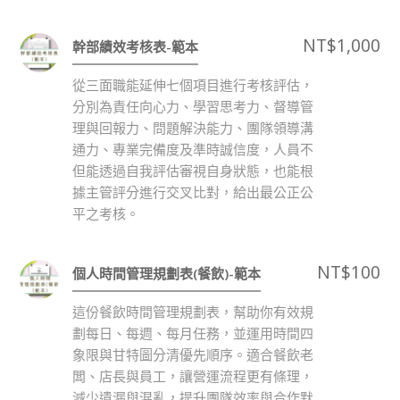
NT$
1,000
幹部績效考核表-範本
從三面職能延伸七個項目進行考核評估，
分別為責任向心力、學習思考力、督導管
理與回報力、問題解決能力、團隊領導溝
通力、專業完備度及準時誠信度，人員不
但能透過自我評估審視自身狀態，也能根
據主管評分進行交叉比對，給出最公正公
平之考核。
NT$
100
個人時間管理規劃表(餐飲)-範本
這份餐飲時間管理規劃表，幫助你有效規
劃每日、每週、每月任務，並運用時間四
象限與甘特圖分清優先順序。適合餐飲老
闆、店長與員工，讓營運流程更有條理，
減少遺漏與混亂，提升團隊效率與合作默