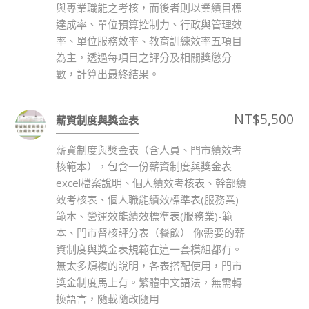
與專業職能之考核，而後者則以業績目標
達成率、單位預算控制力、行政與管理效
率、單位服務效率、教育訓練效率五項目
為主，透過每項目之評分及相關獎懲分
數，計算出最終結果。
NT$
5,500
薪資制度與獎金表
薪資制度與獎金表（含人員、門市績效考
核範本），包含一份薪資制度與獎金表
excel檔案說明、個人績效考核表、幹部績
效考核表、個人職能績效標準表(服務業)-
範本、營運效能績效標準表(服務業)-範
本、門市督核評分表（餐飲） 你需要的薪
資制度與獎金表規範在這一套模組都有。
無太多煩複的說明，各表搭配使用，門市
獎金制度馬上有。繁體中文語法，無需轉
換語言，隨載隨改隨用