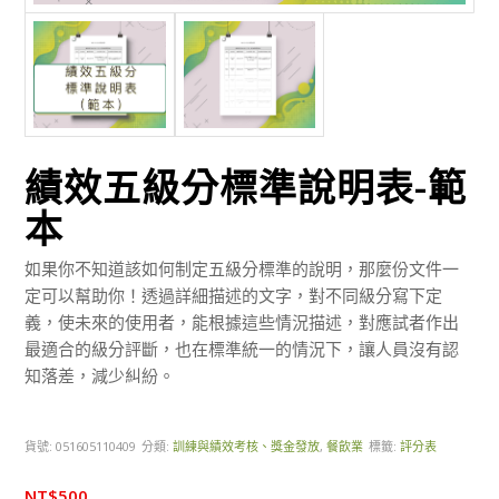
績效五級分標準說明表-範
本
如果你不知道該如何制定五級分標準的說明，那麼份文件一
定可以幫助你！透過詳細描述的文字，對不同級分寫下定
義，使未來的使用者，能根據這些情況描述，對應試者作出
最適合的級分評斷，也在標準統一的情況下，讓人員沒有認
知落差，減少糾紛。
貨號:
051605110409
分類:
訓練與績效考核、獎金發放
,
餐飲業
標籤:
評分表
NT$
500