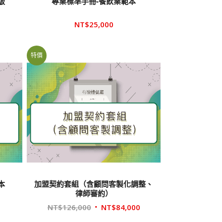
版
專業標準手冊-餐飲業範本
NT$
25,000
特價
本
加盟契約套組（含顧問客製化調整、
律師審約）
原
目
NT$
126,000
NT$
84,000
始
前