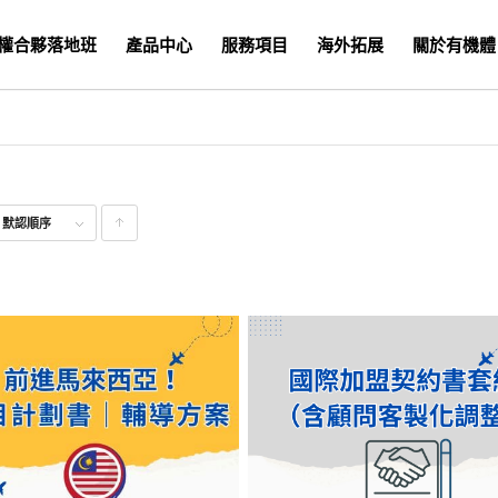
權合夥落地班
產品中心
服務項目
海外拓展
關於有機體
式
默認順序
點
擊升
序顯
示產
品