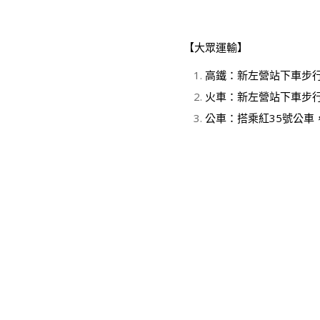
【大眾運輸】
高鐵：新左營站下車步
火車：新左營站下車步
公車：搭乘紅35號公車