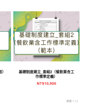
價
價
格：
格：
NT$126,000。
NT$84,000。
用）
基礎制度建立_套組2（餐飲業含工
作標準定義）
NT$
10,900
頁面 1 / 2