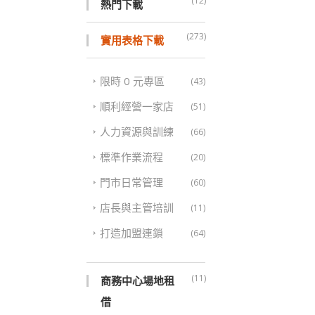
(12)
熱門下載
(273)
實用表格下載
限時 0 元專區
(43)
順利經營一家店
(51)
人力資源與訓練
(66)
標準作業流程
(20)
門市日常管理
(60)
店長與主管培訓
(11)
打造加盟連鎖
(64)
(11)
商務中心場地租
借