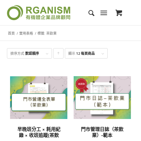
首頁
/
實用表格
/
標籤: 茶飲業
排序方式
默認順序
顯示
點
12 每頁商品
擊升
序顯
示產
品
早晚班分工 × 耗用紀
門市管理日誌（茶飲
錄 × 收班追蹤(茶飲
業）-範本
業）