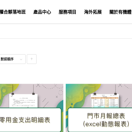
權合夥落地班
產品中心
服務項目
海外拓展
關於有機體
式
默認順序
點
擊升
序顯
示產
品