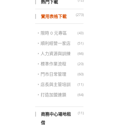
(12)
熱門下載
(273)
實用表格下載
限時 0 元專區
(43)
順利經營一家店
(51)
人力資源與訓練
(66)
標準作業流程
(20)
門市日常管理
(60)
店長與主管培訓
(11)
打造加盟連鎖
(64)
(11)
商務中心場地租
借