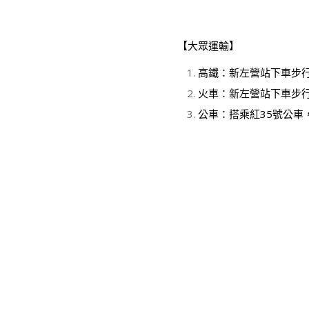
【大眾運輸】
高鐵：新左營站下車步
火車：新左營站下車步
公車：搭乘紅35號公車