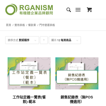
首頁
/
實用表格
/
餐飲業
/
門市營運表格
排序方式
默認順序
顯示
點
12 每頁商品
擊升
序顯
示產
品
工作站定義一覽表(餐
銷售記錄表（無POS
飲)-範本
機適用）