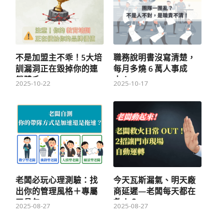
不是加盟主不乖！5大培
職務說明書沒寫清楚，
訓漏洞正在毀掉你的連
每月多燒 6 萬人事成
鎖體系
本！
2025-10-22
2025-10-17
老闆必玩心理測驗：找
今天瓦斯漏氣、明天廠
出你的管理風格＋專屬
商延遲—老闆每天都在
工具包
救火？
2025-08-27
2025-08-27