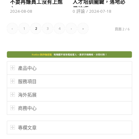
不要再嫌員工沒有上進
人才培訓關鍵，落地必
心
備技巧
2024-08-08
0 評論
/
2024-07-18
‹
1
2
3
4
›
»
頁面 2 / 6
產品中心
服務項目
海外拓展
商務中心
專欄文章