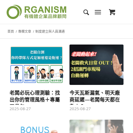
首頁
/
專欄文章
/
制度建立與人員溝通
老闆必玩心理測驗：找
今天瓦斯漏氣、明天廠
出你的管理風格＋專屬
商延遲—老闆每天都在
工具包
救火？
2025-08-27
2025-08-27