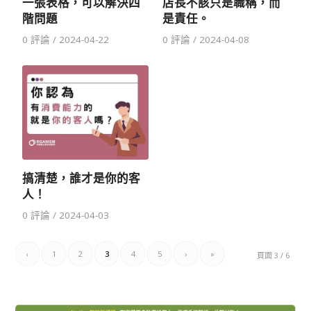
一張表格，可以解決四
店⻑不該只是職稱，⽽
階問題
是責任。
0 評論
/
2024-04-22
0 評論
/
2024-04-08
搞清楚，誰才是你的客
人！
0 評論
/
2024-04-03
‹
1
2
3
4
5
›
»
頁面 3 / 6