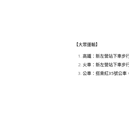
【大眾運輸】
高鐵：新左營站下車步
火車：新左營站下車步
公車：搭乘紅35號公車