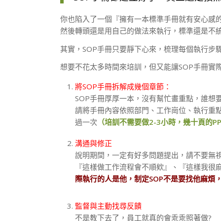
你也陷入了一個『擁有一本標準手冊就有安心感的
然後轉頭還是用自己的做法來執行，標準還是不統
其實，SOP手冊只要靜下心來，梳理每個執行步
想要不花太多時間來培訓，但又能讓SOP手冊實
將SOP手冊拆解成幾個章節：
SOP手冊厚厚一本，沒有幫忙畫重點，誰想要
請將手冊內容依照部門、工作崗位、執行重點
過一次
（培訓不需要做2-3小時，幾十頁的P
溝通與修正
說明期間，一定有好多問題提出，請不要無視
『這樣做工作流程會不順欸』、『這樣我很麻
際執行的人是他，制定SOP不是要找他麻煩，
監督與主動找尋反饋
不是教下去了，員工就真的會乖乖照著做?