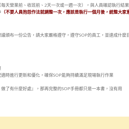
（每天營業前、收班前、2天一次或一週一次），與人員確認執行結
中
（不要人員抱怨作法就調整一次，應該是執行一個月後，統整大家
議頒布一份公告，請大家嚴格遵守，遵守SOP的員工，並達成什麼
整
況適時進行更新和優化，確保SOP能夠持續滿足現場執行作業
做了有什麼好處』，那再完整的SOP手冊都只是一本書，沒有用