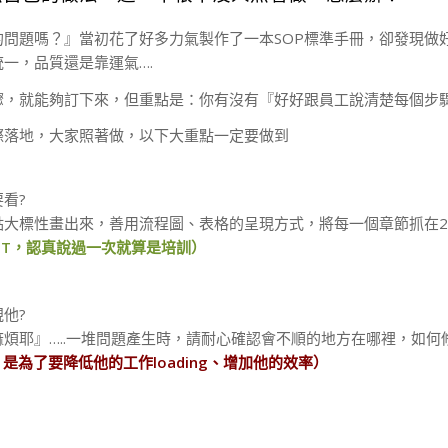
問題嗎？』當初花了好多力氣製作了一本SOP標準手冊，卻發現做
一，品質還是靠運氣….
驟，就能夠訂下來，但重點是：你有沒有『好好跟員工說清楚每個步
際落地，大家照著做，以下大重點一定要做到
看?
大標性畫出來，善用流程圖、表格的呈現方式，將每一個章節抓在20
PT，認真說過一次就算是培訓）
他?
煩耶』…..一堆問題產生時，請耐心確認會不順的地方在哪裡，如何
是為了要降低他的工作loading、增加他的效率）