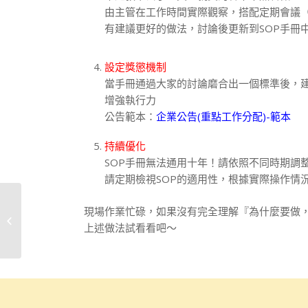
由主管在工作時間實際觀察，搭配定期會議
有建議更好的做法，討論後更新到SOP手冊
設定獎懲機制
當手冊通過大家的討論磨合出一個標準後，建
增強執行力
公告範本：
企業公告(重點工作分配)-範本
持續優化
SOP手冊無法通用十年！請依照不同時期調
請定期檢視SOP的適用性，根據實際操作情
現場作業忙碌，如果沒有完全理解『為什麼要做，
公務車隨便開，反正壞
上述做法試看看吧～
了也與我無關 (下)