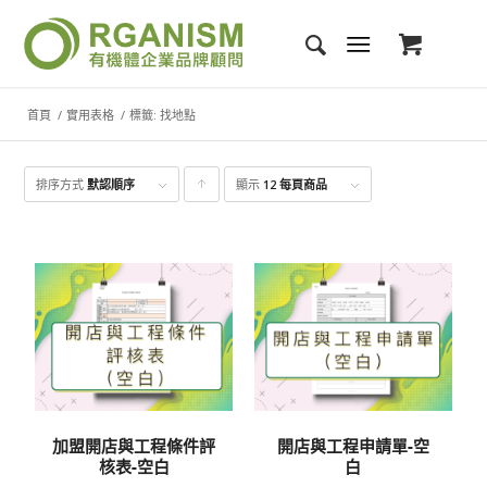
首頁
/
實用表格
/
標籤: 找地點
排序方式
默認順序
顯示
點
12 每頁商品
擊升
序顯
示產
品
加盟開店與工程條件評
開店與工程申請單-空
核表-空白
白