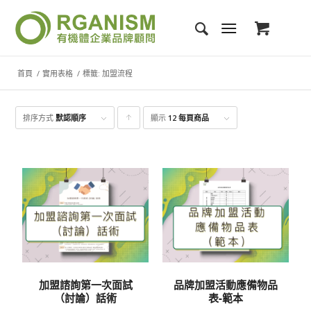
首頁
/
實用表格
/
標籤: 加盟流程
排序方式
默認順序
顯示
點
12 每頁商品
擊升
序顯
示產
品
加盟諮詢第一次面試
品牌加盟活動應備物品
（討論）話術
表-範本