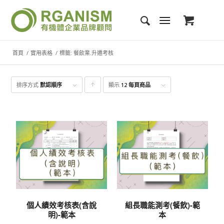
首頁
/
實用表格
/
標籤: 餐飲業.升遷考核
排序方式
默認順序
顯示
點
12 每頁商品
擊升
序顯
示產
品
個人績效考核表(含說
組長職能測考(餐飲)-範
明)-範本
本