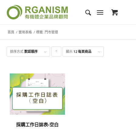
首頁
/
實用表格
/
標籤: 門市管理
排序方式
默認順序
顯示
點
12 每頁商品
擊升
序顯
示產
品
採購工作日誌表-空白