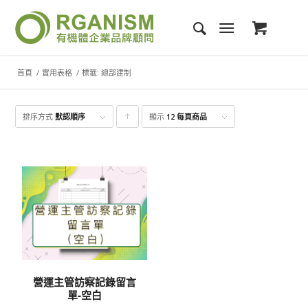
首頁
/
實用表格
/
標籤: 總部建制
排序方式
默認順序
顯示
點
12 每頁商品
擊升
序顯
示產
品
營運主管訪察記錄留言
單-空白