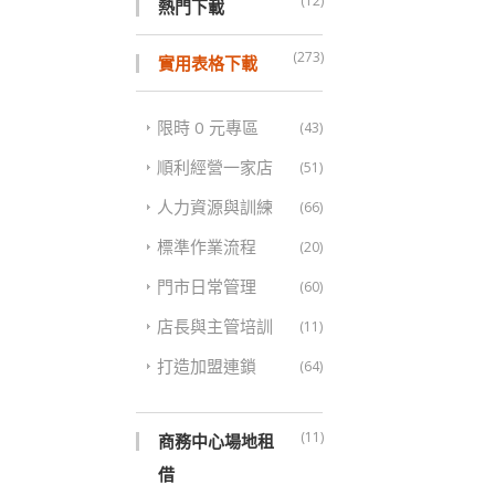
(12)
熱門下載
(273)
實用表格下載
限時 0 元專區
(43)
順利經營一家店
(51)
人力資源與訓練
(66)
標準作業流程
(20)
門市日常管理
(60)
店長與主管培訓
(11)
打造加盟連鎖
(64)
(11)
商務中心場地租
借