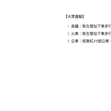
【大眾運輸】
高鐵：新左營站下車步
火車：新左營站下車步
公車：搭乘紅35號公車