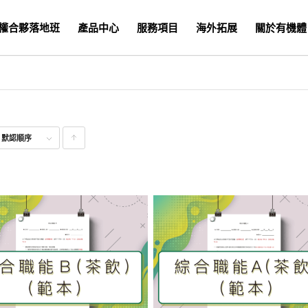
權合夥落地班
產品中心
服務項目
海外拓展
關於有機體
式
默認順序
點
擊升
序顯
示產
品