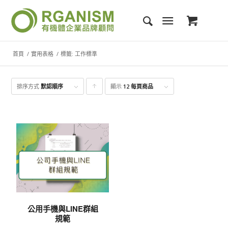
首頁
/
實用表格
/
標籤: 工作標準
排序方式
默認順序
顯示
點
12 每頁商品
擊升
序顯
示產
品
公用手機與LINE群組
規範