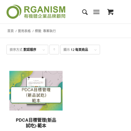
首頁
/
實用表格
/
標籤: 專案執行
排序方式
默認順序
顯示
點
12 每頁商品
擊升
序顯
示產
品
PDCA目標管理(新品
試吃)-範本