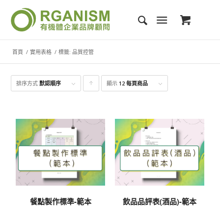
首頁
/
實用表格
/
標籤: 品質控管
排序方式
默認順序
顯示
點
12 每頁商品
擊升
序顯
示產
品
餐點製作標準-範本
飲品品評表(酒品)-範本