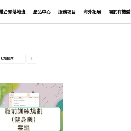
權合夥落地班
產品中心
服務項目
海外拓展
關於有機體
式
默認順序
點
擊升
序顯
示產
品