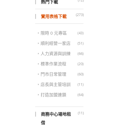
(12)
熱門下載
(273)
實用表格下載
限時 0 元專區
(43)
順利經營一家店
(51)
人力資源與訓練
(66)
標準作業流程
(20)
門市日常管理
(60)
店長與主管培訓
(11)
打造加盟連鎖
(64)
(11)
商務中心場地租
借