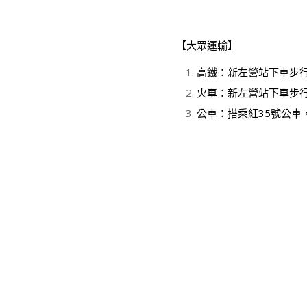
【大眾運輸】
高鐵：新左營站下車步
火車：新左營站下車步
公車：搭乘紅35號公車