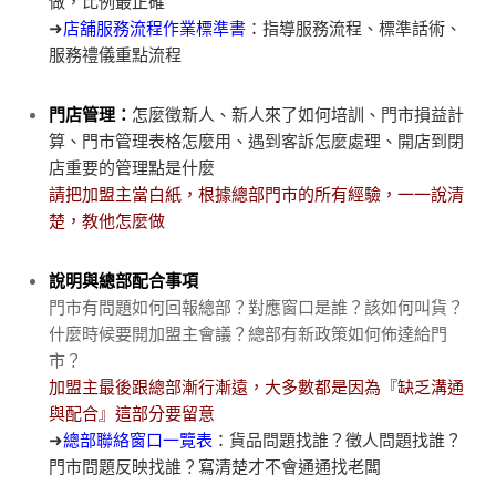
做，比例最正確
➜
店舖服務流程作業標準書
：指導服務流程、標準話術、
服務禮儀重點流程
⠀⠀
門店管理：
怎麼徵新人、新人來了如何培訓、門市損益計
算、門市管理表格怎麼用、遇到客訴怎麼處理、開店到閉
店重要的管理點是什麼
請把加盟主當白紙，根據總部門市的所有經驗，一一說清
楚，教他怎麼做
⠀⠀
說明與總部配合事項
門市有問題如何回報總部？對應窗口是誰？該如何叫貨？
什麼時候要開加盟主會議？總部有新政策如何佈達給門
市？
加盟主最後跟總部漸行漸遠，大多數都是因為『缺乏溝通
與配合』這部分要留意
➜
總部聯絡窗口一覽表
：貨品問題找誰？徵人問題找誰？
門市問題反映找誰？寫清楚才不會通通找老闆
⠀⠀