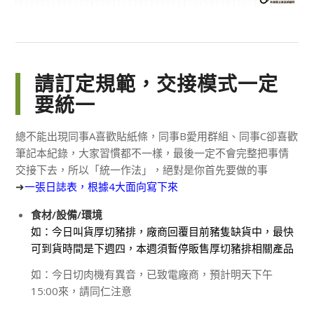
請訂定規範，交接模式一定
要統一
總不能出現同事A喜歡貼紙條，同事B愛用群組、同事C卻喜歡
筆記本紀錄，大家習慣都不一樣，最後一定不會完整把事情
交接下去，所以「統一作法」，絕對是你首先要做的事
➜
一張日誌表，根據4大面向寫下來
食材/設備/環境
如：今日叫貨厚切豬排，廠商回覆目前豬隻缺貨中，最快
可到貨時間是下週四，本週須暫停販售厚切豬排相關產品
如：今日切肉機有異音，已致電廠商，預計明天下午
15:00來，請同仁注意
⠀⠀