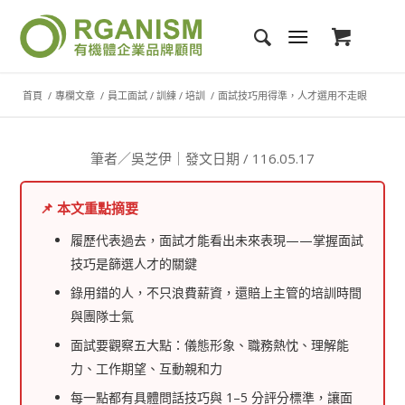
首頁
/
專欄文章
/
員工面試 / 訓練 / 培訓
/
面試技巧用得準，人才選用不走眼
筆者／吳芝伊｜發文日期 / 116.05.17
📌 本文重點摘要
履歷代表過去，面試才能看出未來表現——掌握面試
技巧是篩選人才的關鍵
錄用錯的人，不只浪費薪資，還賠上主管的培訓時間
與團隊士氣
面試要觀察五大點：儀態形象、職務熱忱、理解能
力、工作期望、互動親和力
每一點都有具體問話技巧與 1–5 分評分標準，讓面