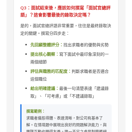
Q3：面試結束後，應該如何撰寫「面試官總評
語」？這會影響最後的錄取決定嗎？
是的，面試官總評語非常重要，往往是最終錄取決
定的關鍵。撰寫分四步走：
先回顧整體評分：
找出求職者的優勢與劣勢
提出核心觀察：
寫下面試中最印象深刻的一
兩個細節
評估與職務的匹配度：
判斷求職者是否適合
這個職位
給出明確建議：
最後一句清楚表達「建議錄
取」、「可考慮」或「不建議錄取」
撰寫範例：
求職者儀態得體、表達清晰，對公司有基本了
解。在情境題中展現出良好的問題解決能力，與
團隊互動也顯得友善。唯一不足之處是對職務細