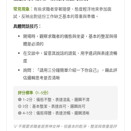
常見現象：
有些求職者穿著隨便、態度輕浮地來參加面
試，反映出對這份工作缺乏基本的尊重與準備。
具體問話技巧：
開場時，觀察求職者的儀態與坐姿，基本的整潔與得
體是必須的
在交談中，留意其說話的語氣、用字遣詞與表達流暢
度
詢問：「請用三分鐘簡單介紹一下你自己」，藉此評
估邏輯思考是否清晰
評分標準（1–5分）
🔴 1–2分：儀態不整、表達混亂、邏輯不清
🟡 3分：基本整潔、表達尚可、邏輯尚可
🟢 4–5分：儀態得體、表達流暢、邏輯清晰
💡 不需要求職者是男神女神，但基本的乾淨、整潔與尊重是評