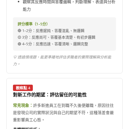
觀察其反應時間與答覆邏輯，判斷理解、表達與分析
能力
評分標準（1–5分）
🔴 1–2分：反應遲鈍、答覆混亂、無邏輯
🟡 3分：反應尚可、答覆基本清楚、有初步邏輯
🟢 4–5分：反應迅速、答覆清晰、邏輯完整
💡 透過情境題，能更準確地評估求職者的實際理解與分析能
力。
觀察點 4
對新工作的期望：評估留任的可能性
常見現象：
許多新進員工在到職不久後便離職，原因往往
是發現公司的實際狀況與自己的期望不符，這種落差會嚴
重影響員工心態。