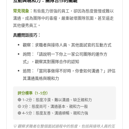
互動與親和力：團隊合作的關鍵
常見現象：
有些能力很強的員工，卻因為態度傲慢或難以
溝通，成為團隊中的毒瘤，嚴重破壞團隊氛圍，甚至逼走
其他優秀員工。
具體問話技巧：
觀察：求職者與接待人員、其他面試官的互動方式
詢問：「請說明一下你上一家公司團隊的運作方
式」，觀察其對團隊合作的認知
追問：「當同事做得不好時，你會如何溝通？」評估
其溝通風格與親和力
評分標準（1–5分）
🔴 1–2分：態度冷漠、難以溝通、缺乏親和力
🟡 3分：態度尚可、溝通基本、親和力一般
🟢 4–5分：態度友善、溝通順暢、親和力強
💡 觀察求職者在整個面試過程中的態度，包括與接待人員的互