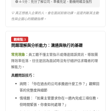
🟢 4–5分：充分了解公司、準備充足、動機明確且強烈
💡 真正想進入企業的人，會在面試前做功課。這是判斷其主動
性與企圖心的關鍵指標。
觀察點 3
問題理解與分析能力：溝通與執行的基礎
常見現象：
員工聽不懂主管指示或傳達錯誤資訊，導致團
隊效率低落，往往是因為面試時沒有仔細評估求職者的理
解能力。
具體問話技巧：
詢問：「你在過去的公司承擔過什麼工作？」觀察回
答的完整度與細節
情境題：「如果主管要求你在一週內完成三項任務，
但時間緊張，你會如何處理？」