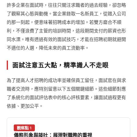
許多企業在面試時，往往只關注求職者的過去經驗，卻忽略
了觀察其心態與動機。當企業錄取一名新員工，從踏入公司
的那一刻起，便意味著招聘成本的增加。若雙方磨合不順
利，不僅浪費了主管的培訓時間，這段期間支付的薪資也形
同水漂。唯有透過有效的面試技巧，才能在招聘初期就避開
不適任的人選，降低未來的員工流動率。
面試注意五大點，精準識人不走眼
為了提高人才招聘的成功率並確保員工留任，面試官在與求
職者交流時，應特別留意以下五個關鍵細節。這些細節對應
了系統化的面試評估表中的核心評核要素，讓面試過程更有
依據、更加公平。
觀察點 1
儀態形象與談吐：展現對職務的重視