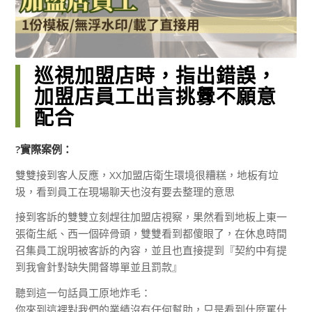
巡視加盟店時，指出錯誤，
加盟店員工出言挑釁不願意
配合
?實際案例：
雙雙接到客人反應，XX加盟店衛生環境很糟糕，地板有垃
圾，看到員工在現場聊天也沒有要去整理的意思
接到客訴的雙雙立刻趕往加盟店視察，果然看到地板上東一
張衛生紙、西一個碎骨頭，雙雙看到都傻眼了，在休息時間
召集員工說明被客訴的內容，並且也直接提到『契約中有提
到我會針對缺失開督導單並且罰款』
聽到這一句話員工原地炸毛：
你來到這裡對我們的業績沒有任何幫助，只是看到什麼罵什