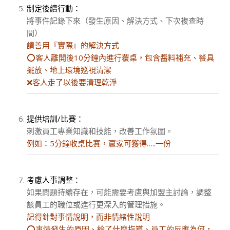
制定後續行動：
將事件記錄下來（發生原因、解決方式、下次複查時
間）
請善用『實際』的解決方式
⭕️客人離開後10分鐘內進行覆桌，包含醬料補充、餐具
擺放、地上環境巡視清潔
❌客人走了以後要清理乾淨
提供培訓/比賽：
刺激員工專業知識和技能，改善工作氛圍。
例如：5分鐘收桌比賽，贏家可獲得…..一份
考慮人事調整：
如果問題持續存在，可能需要考慮與加盟主討論，調整
該員工的職位或進行更深入的管理措施。
記得針對事情說明，而非情緒性說明
⭕️事情發生的原因、給了什麼指導、員工的反應為何，