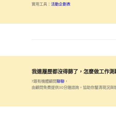
實用工具：
活動企劃表
我連履歷都沒得篩了，怎麼做工作測
?跟有機體顧問
聊聊
，
由顧問免費提供30分鐘諮詢，協助你釐清現況與