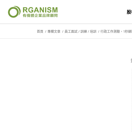
股
首頁
/
專欄文章
/
員工面試 / 訓練 / 培訓
/
行政工作測驗，1秒篩