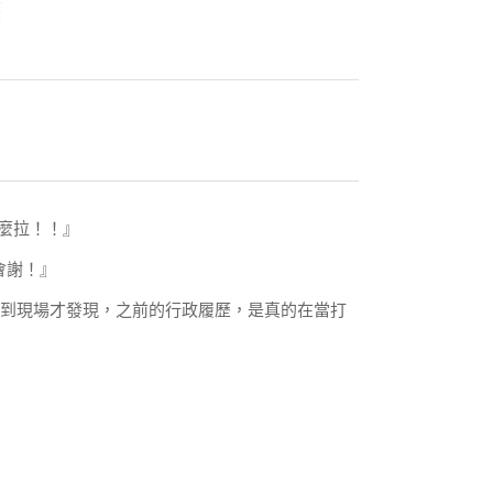
怎麼拉！！』
會謝！』
來到現場才發現，之前的行政履歷，是真的在當打